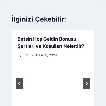
İlginizi Çekebilir:
Betsin Hoş Geldin Bonusu
Şartları ve Koşulları Nelerdir?
By
Lütfü
Aralık 11, 2024