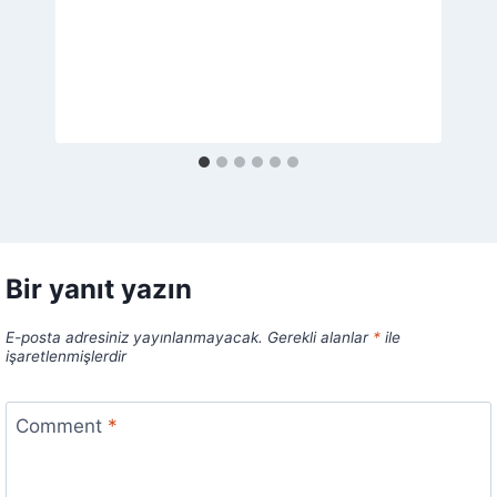
Bir yanıt yazın
E-posta adresiniz yayınlanmayacak.
Gerekli alanlar
*
ile
işaretlenmişlerdir
Comment
*