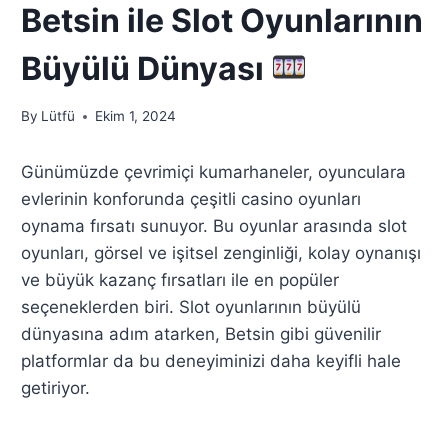
Betsin ile Slot Oyunlarının
Büyülü Dünyası
By
Lütfü
Ekim 1, 2024
Günümüzde çevrimiçi kumarhaneler, oyunculara
evlerinin konforunda çeşitli casino oyunları
oynama fırsatı sunuyor. Bu oyunlar arasında slot
oyunları, görsel ve işitsel zenginliği, kolay oynanışı
ve büyük kazanç fırsatları ile en popüler
seçeneklerden biri. Slot oyunlarının büyülü
dünyasına adım atarken, Betsin gibi güvenilir
platformlar da bu deneyiminizi daha keyifli hale
getiriyor.