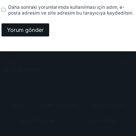
Daha sonraki yorumlarımda kullanılması için adım, e-
posta adresim ve site adresim bu tarayıcıya kaydedilsin.
© 2026 Betsin
Betsin
Betsin Bonusları
Betsin Casino
Betsin Destek
Betsin Giriş