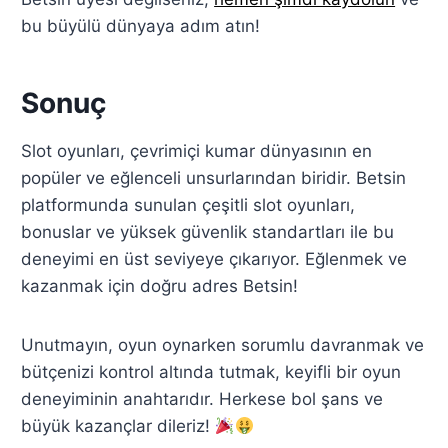
bu büyülü dünyaya adım atın!
Sonuç
Slot oyunları, çevrimiçi kumar dünyasının en
popüler ve eğlenceli unsurlarından biridir. Betsin
platformunda sunulan çeşitli slot oyunları,
bonuslar ve yüksek güvenlik standartları ile bu
deneyimi en üst seviyeye çıkarıyor. Eğlenmek ve
kazanmak için doğru adres Betsin!
Unutmayın, oyun oynarken sorumlu davranmak ve
bütçenizi kontrol altında tutmak, keyifli bir oyun
deneyiminin anahtarıdır. Herkese bol şans ve
büyük kazançlar dileriz!