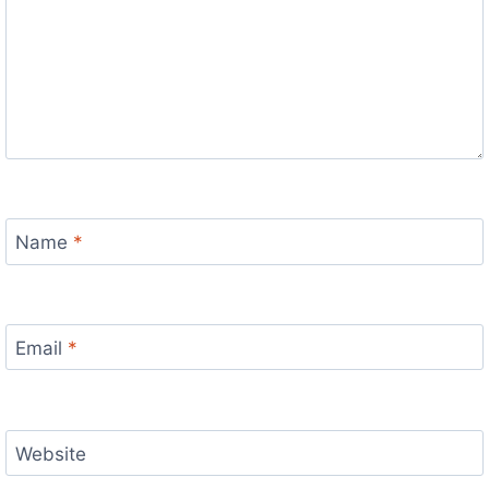
Name
*
Email
*
Website