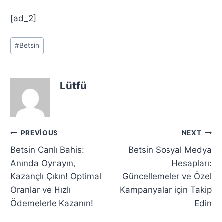
[ad_2]
Post
#
Betsin
Tags:
Lütfü
Yazı
PREVIOUS
NEXT
Betsin Canlı Bahis:
Betsin Sosyal Medya
gezinmesi
Anında Oynayın,
Hesapları:
Kazançlı Çıkın! Optimal
Güncellemeler ve Özel
Oranlar ve Hızlı
Kampanyalar için Takip
Ödemelerle Kazanın!
Edin