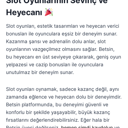
Slot Oyunlarının Sevinç ve
Heyecanı
Slot oyunları, estetik tasarımları ve heyecan verici
bonusları ile oyunculara eşsiz bir deneyim sunar.
Kazanma şansı ve adrenalin dolu anlar, slot
oyunlarının vazgeçilmez olmasını sağlar. Betsin,
bu heyecanı en üst seviyeye çıkararak, geniş oyun
yelpazesi ve cazip bonusları ile oyunculara
unutulmaz bir deneyim sunar.
Slot oyunları oynamak, sadece kazanç değil, aynı
zamanda eğlence ve heyecan dolu bir deneyimdir.
Betsin platformunda, bu deneyimi güvenli ve
konforlu bir şekilde yaşayabilir, büyük kazanç
fırsatlarını değerlendirebilirsiniz. Eğer hala bir
Betsin üyesi değilseniz,
hemen şimdi kaydolun
ve