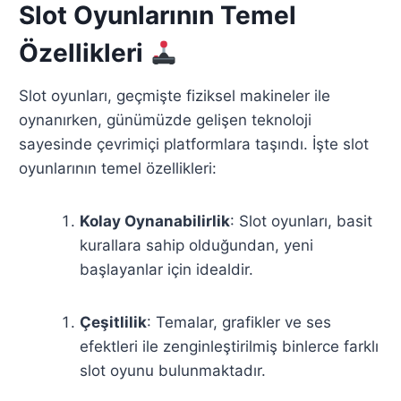
Slot Oyunlarının Temel
Özellikleri
Slot oyunları, geçmişte fiziksel makineler ile
oynanırken, günümüzde gelişen teknoloji
sayesinde çevrimiçi platformlara taşındı. İşte slot
oyunlarının temel özellikleri:
Kolay Oynanabilirlik
: Slot oyunları, basit
kurallara sahip olduğundan, yeni
başlayanlar için idealdir.
Çeşitlilik
: Temalar, grafikler ve ses
efektleri ile zenginleştirilmiş binlerce farklı
slot oyunu bulunmaktadır.