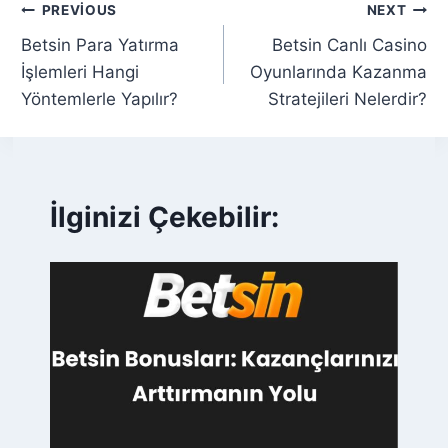
Yazı
PREVIOUS
NEXT
Betsin Para Yatırma
Betsin Canlı Casino
gezinmesi
İşlemleri Hangi
Oyunlarında Kazanma
Yöntemlerle Yapılır?
Stratejileri Nelerdir?
İlginizi Çekebilir: