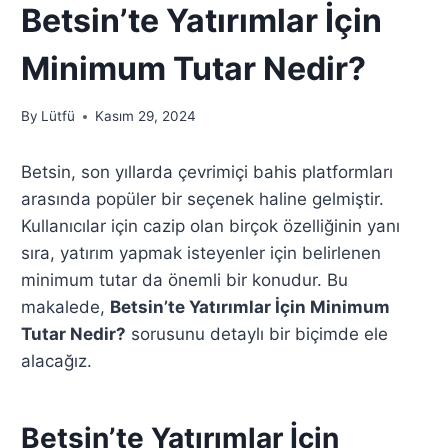
Betsin’te Yatırımlar İçin
Minimum Tutar Nedir?
By
Lütfü
Kasım 29, 2024
Betsin, son yıllarda çevrimiçi bahis platformları
arasında popüler bir seçenek haline gelmiştir.
Kullanıcılar için cazip olan birçok özelliğinin yanı
sıra, yatırım yapmak isteyenler için belirlenen
minimum tutar da önemli bir konudur. Bu
makalede,
Betsin’te Yatırımlar İçin Minimum
Tutar Nedir?
sorusunu detaylı bir biçimde ele
alacağız.
Betsin’te Yatırımlar İçin