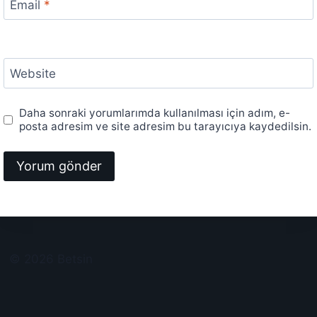
Email
*
Website
Daha sonraki yorumlarımda kullanılması için adım, e-
posta adresim ve site adresim bu tarayıcıya kaydedilsin.
© 2026 Betsin