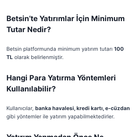
Betsin’te Yatırımlar İçin Minimum
Tutar Nedir?
Betsin platformunda minimum yatırım tutarı
100
TL
olarak belirlenmiştir.
Hangi Para Yatırma Yöntemleri
Kullanılabilir?
Kullanıcılar,
banka havalesi, kredi kartı, e-cüzdan
gibi yöntemler ile yatırım yapabilmektedirler.