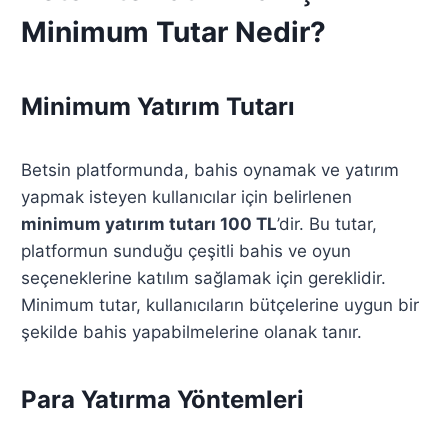
Minimum Tutar Nedir?
Minimum Yatırım Tutarı
Betsin platformunda, bahis oynamak ve yatırım
yapmak isteyen kullanıcılar için belirlenen
minimum yatırım tutarı 100 TL
’dir. Bu tutar,
platformun sunduğu çeşitli bahis ve oyun
seçeneklerine katılım sağlamak için gereklidir.
Minimum tutar, kullanıcıların bütçelerine uygun bir
şekilde bahis yapabilmelerine olanak tanır.
Para Yatırma Yöntemleri