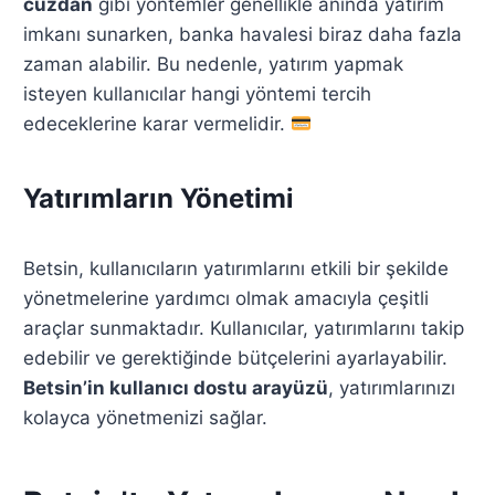
cüzdan
gibi yöntemler genellikle anında yatırım
imkanı sunarken, banka havalesi biraz daha fazla
zaman alabilir. Bu nedenle, yatırım yapmak
isteyen kullanıcılar hangi yöntemi tercih
edeceklerine karar vermelidir.
Yatırımların Yönetimi
Betsin, kullanıcıların yatırımlarını etkili bir şekilde
yönetmelerine yardımcı olmak amacıyla çeşitli
araçlar sunmaktadır. Kullanıcılar, yatırımlarını takip
edebilir ve gerektiğinde bütçelerini ayarlayabilir.
Betsin’in kullanıcı dostu arayüzü
, yatırımlarınızı
kolayca yönetmenizi sağlar.