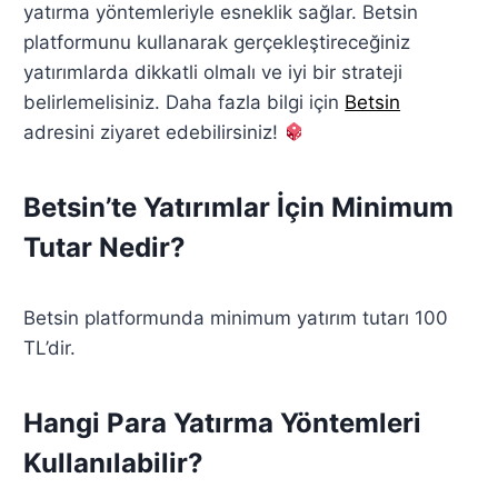
yatırma yöntemleriyle esneklik sağlar. Betsin
platformunu kullanarak gerçekleştireceğiniz
yatırımlarda dikkatli olmalı ve iyi bir strateji
belirlemelisiniz. Daha fazla bilgi için
Betsin
adresini ziyaret edebilirsiniz!
Betsin’te Yatırımlar İçin Minimum
Tutar Nedir?
Betsin platformunda minimum yatırım tutarı 100
TL’dir.
Hangi Para Yatırma Yöntemleri
Kullanılabilir?