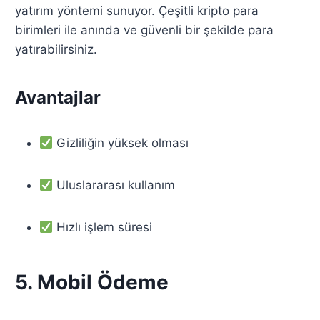
yatırım yöntemi sunuyor. Çeşitli kripto para
birimleri ile anında ve güvenli bir şekilde para
yatırabilirsiniz.
Avantajlar
Gizliliğin yüksek olması
Uluslararası kullanım
Hızlı işlem süresi
5. Mobil Ödeme