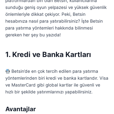
platformlardan biri olan Betsin, kullanıcılarına
sunduğu geniş oyun yelpazesi ve yüksek güvenlik
önlemleriyle dikkat çekiyor. Peki, Betsin
hesabınıza nasıl para yatırabilirsiniz? İşte Betsin
para yatırma yöntemleri hakkında bilinmesi
gereken her şey bu yazıda!
1. Kredi ve Banka Kartları
Betsin’de en çok tercih edilen para yatırma
yöntemlerinden biri kredi ve banka kartlarıdır. Visa
ve MasterCard gibi global kartlar ile güvenli ve
hızlı bir şekilde yatırımlarınızı yapabilirsiniz.
Avantajlar