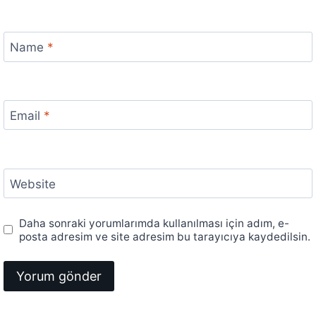
Name
*
Email
*
Website
Daha sonraki yorumlarımda kullanılması için adım, e-
posta adresim ve site adresim bu tarayıcıya kaydedilsin.