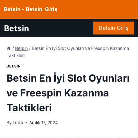
Skip
Betsin
-
Betsin
Giriş
to
content
Betsin
Betsin Giriş
/
Betsin
/
Betsin En İyi Slot Oyunları ve Freespin Kazanma
Taktikleri
BETSIN
Betsin En İyi Slot Oyunları
ve Freespin Kazanma
Taktikleri
By
Lütfü
Aralık 17, 2024