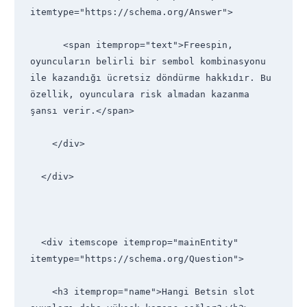
itemtype="https://schema.org/Answer">
      <span itemprop="text">Freespin, 
oyuncuların belirli bir sembol kombinasyonu 
ile kazandığı ücretsiz döndürme hakkıdır. Bu 
özellik, oyunculara risk almadan kazanma 
şansı verir.</span>
    </div>
  </div>
  <div itemscope itemprop="mainEntity" 
itemtype="https://schema.org/Question">
    <h3 itemprop="name">Hangi Betsin slot 