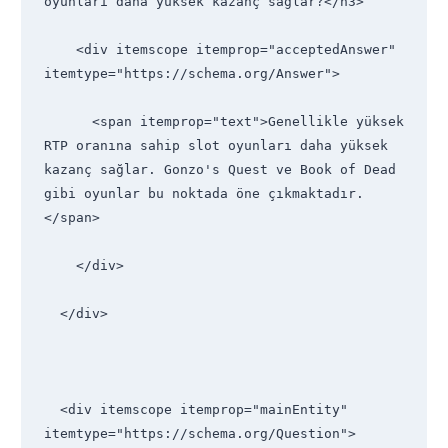
oyunları daha yüksek kazanç sağlar?</h3>
    <div itemscope itemprop="acceptedAnswer" 
itemtype="https://schema.org/Answer">
      <span itemprop="text">Genellikle yüksek 
RTP oranına sahip slot oyunları daha yüksek 
kazanç sağlar. Gonzo's Quest ve Book of Dead 
gibi oyunlar bu noktada öne çıkmaktadır.
</span>
    </div>
  </div>
  <div itemscope itemprop="mainEntity" 
itemtype="https://schema.org/Question">