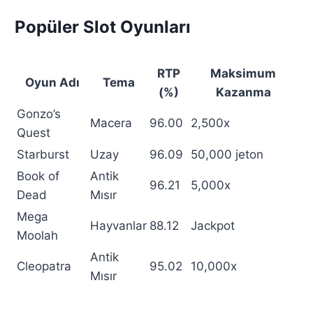
Popüler Slot Oyunları
RTP
Maksimum
Oyun Adı
Tema
(%)
Kazanma
Gonzo’s
Macera
96.00
2,500x
Quest
Starburst
Uzay
96.09
50,000 jeton
Book of
Antik
96.21
5,000x
Dead
Mısır
Mega
Hayvanlar
88.12
Jackpot
Moolah
Antik
Cleopatra
95.02
10,000x
Mısır