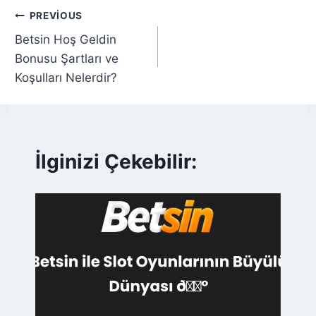
Yazı
PREVIOUS
Betsin Hoş Geldin
gezinmesi
Bonusu Şartları ve
Koşulları Nelerdir?
İlginizi Çekebilir: