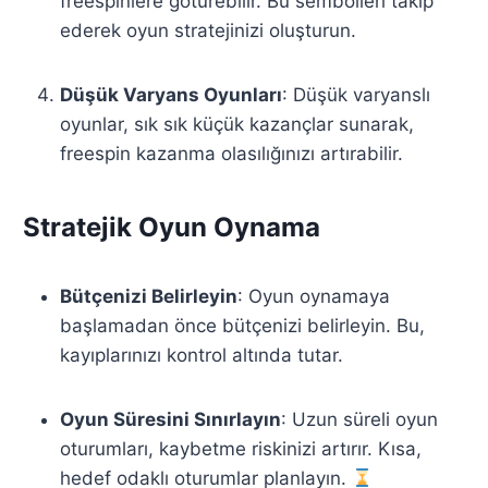
freespinlere götürebilir. Bu sembolleri takip
ederek oyun stratejinizi oluşturun.
Düşük Varyans Oyunları
: Düşük varyanslı
oyunlar, sık sık küçük kazançlar sunarak,
freespin kazanma olasılığınızı artırabilir.
Stratejik Oyun Oynama
Bütçenizi Belirleyin
: Oyun oynamaya
başlamadan önce bütçenizi belirleyin. Bu,
kayıplarınızı kontrol altında tutar.
Oyun Süresini Sınırlayın
: Uzun süreli oyun
oturumları, kaybetme riskinizi artırır. Kısa,
hedef odaklı oturumlar planlayın.